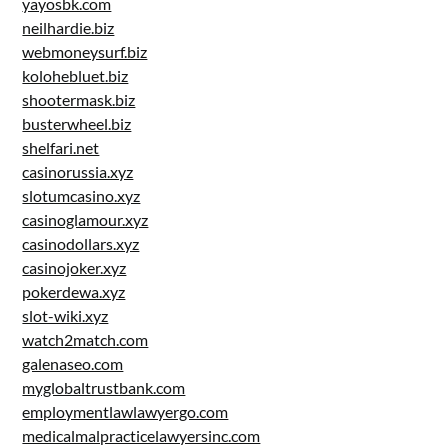
yayosbk.com
neilhardie.biz
webmoneysurf.biz
kolohebluet.biz
shootermask.biz
busterwheel.biz
shelfari.net
casinorussia.xyz
slotumcasino.xyz
casinoglamour.xyz
casinodollars.xyz
casinojoker.xyz
pokerdewa.xyz
slot-wiki.xyz
watch2match.com
galenaseo.com
myglobaltrustbank.com
employmentlawlawyergo.com
medicalmalpracticelawyersinc.com