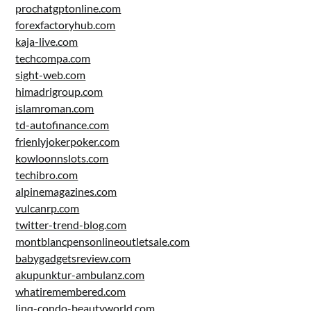
prochatgptonline.com
forexfactoryhub.com
kaja-live.com
techcompa.com
sight-web.com
himadrigroup.com
islamroman.com
td-autofinance.com
frienlyjokerpoker.com
kowloonnslots.com
techibro.com
alpinemagazines.com
vulcanrp.com
twitter-trend-blog.com
montblancpensonlineoutletsale.com
babygadgetsreview.com
akupunktur-ambulanz.com
whatiremembered.com
linq-condo-beautyworld.com