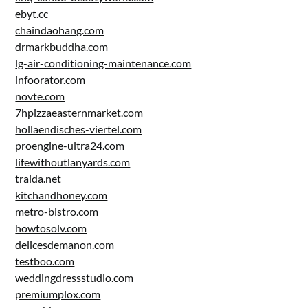
ebyt.cc
chaindaohang.com
drmarkbuddha.com
lg-air-conditioning-maintenance.com
infoorator.com
novte.com
7hpizzaeasternmarket.com
hollaendisches-viertel.com
proengine-ultra24.com
lifewithoutlanyards.com
traida.net
kitchandhoney.com
metro-bistro.com
howtosolv.com
delicesdemanon.com
testboo.com
weddingdressstudio.com
premiumplox.com