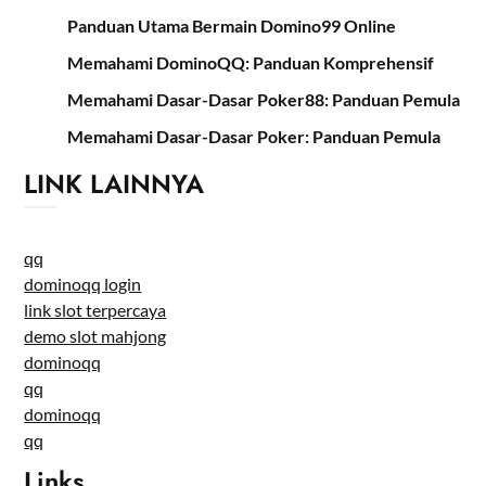
Panduan Utama Bermain Domino99 Online
Memahami DominoQQ: Panduan Komprehensif
Memahami Dasar-Dasar Poker88: Panduan Pemula
Memahami Dasar-Dasar Poker: Panduan Pemula
LINK LAINNYA
qq
dominoqq login
link slot terpercaya
demo slot mahjong
dominoqq
qq
dominoqq
qq
Links