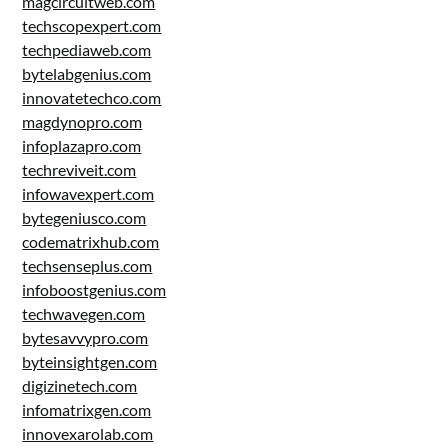
magcircuitweb.com
techscopexpert.com
techpediaweb.com
bytelabgenius.com
innovatetechco.com
magdynopro.com
infoplazapro.com
techreviveit.com
infowavexpert.com
bytegeniusco.com
codematrixhub.com
techsenseplus.com
infoboostgenius.com
techwavegen.com
bytesavvypro.com
byteinsightgen.com
digizinetech.com
infomatrixgen.com
innovexarolab.com