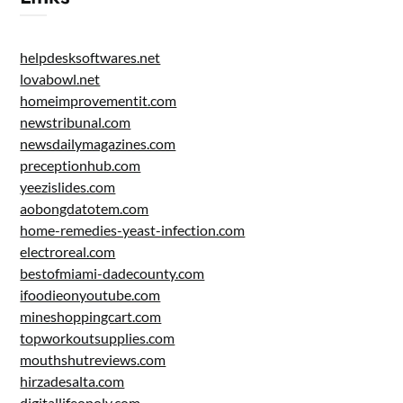
helpdesksoftwares.net
lovabowl.net
homeimprovementit.com
newstribunal.com
newsdailymagazines.com
preceptionhub.com
yeezislides.com
aobongdatotem.com
home-remedies-yeast-infection.com
electroreal.com
bestofmiami-dadecounty.com
ifoodieonyoutube.com
mineshoppingcart.com
topworkoutsupplies.com
mouthshutreviews.com
hirzadesalta.com
digitallifeopoly.com