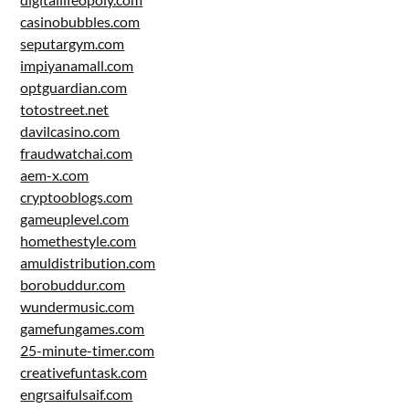
casinobubbles.com
seputargym.com
impiyanamall.com
optguardian.com
totostreet.net
davilcasino.com
fraudwatchai.com
aem-x.com
cryptooblogs.com
gameuplevel.com
homethestyle.com
amuldistribution.com
borobuddur.com
wundermusic.com
gamefungames.com
25-minute-timer.com
creativefuntask.com
engrsaifulsaif.com