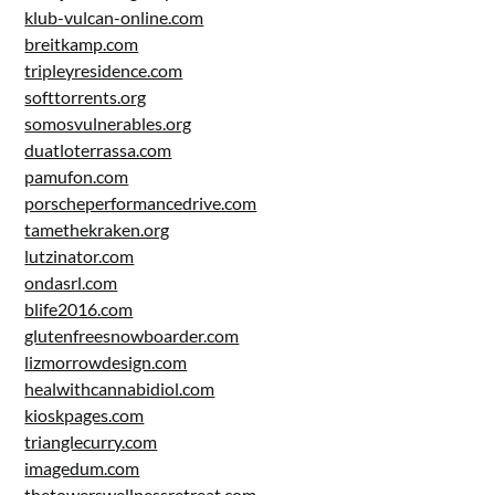
klub-vulcan-online.com
breitkamp.com
tripleyresidence.com
softtorrents.org
somosvulnerables.org
duatloterrassa.com
pamufon.com
porscheperformancedrive.com
tamethekraken.org
lutzinator.com
ondasrl.com
blife2016.com
glutenfreesnowboarder.com
lizmorrowdesign.com
healwithcannabidiol.com
kioskpages.com
trianglecurry.com
imagedum.com
thetowerswellnessretreat.com