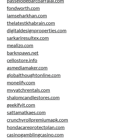
passeiodebarcoarraial.com
fondworth.com
iamseharkhan.com
thelatestkhabrain.com
digitaldesignproperties.com
sarkariresultex.com
mealizo.com
barknpaws.net
cellostore.info
asmediamaker.com
globalthoughtonline.com
moneiify.com
myyatchrentals.com
shalomcandlestores.com
geekifyit.com
sattamatkaes.com
crunchyrollpremiumapk.com
hondacareprotectplan.com
casinogamblingcasino.com