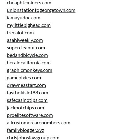
cheapbtcminers.com
unionstationtogeorgetown.com
iamayudoc.com
mylittlebighead.com
freealot.com
asahiweekly.com
supercleanut.com
bedandbicycle.com
heraldcalifornia.com
graphicmonkeys.com
gamepixies.com
drawneastart.com
fasthokislot88.com
safecasinotips.com
jackpotchips.com
proelitesoftware.com
allcustomercarenumbers.com
familyblogger.xyz
chrisjohnslawgroup.com