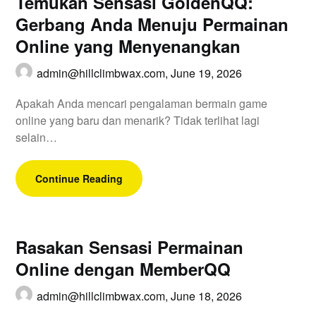
Temukan Sensasi GoldenQQ:
Gerbang Anda Menuju Permainan
Online yang Menyenangkan
admin@hillclimbwax.com
,
June 19, 2026
Apakah Anda mencari pengalaman bermain game
online yang baru dan menarik? Tidak terlihat lagi
selain…
Continue Reading
Rasakan Sensasi Permainan
Online dengan MemberQQ
admin@hillclimbwax.com
,
June 18, 2026