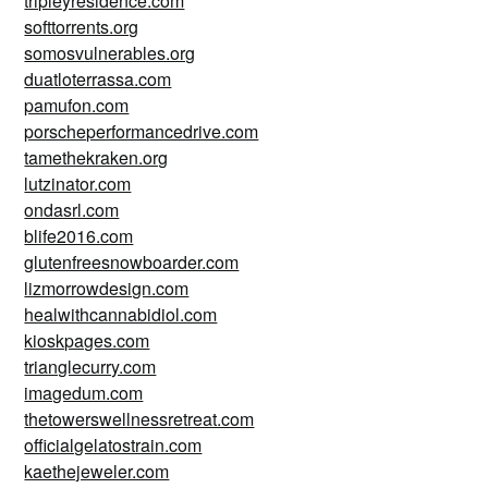
tripleyresidence.com
softtorrents.org
somosvulnerables.org
duatloterrassa.com
pamufon.com
porscheperformancedrive.com
tamethekraken.org
lutzinator.com
ondasrl.com
blife2016.com
glutenfreesnowboarder.com
lizmorrowdesign.com
healwithcannabidiol.com
kioskpages.com
trianglecurry.com
imagedum.com
thetowerswellnessretreat.com
officialgelatostrain.com
kaethejeweler.com