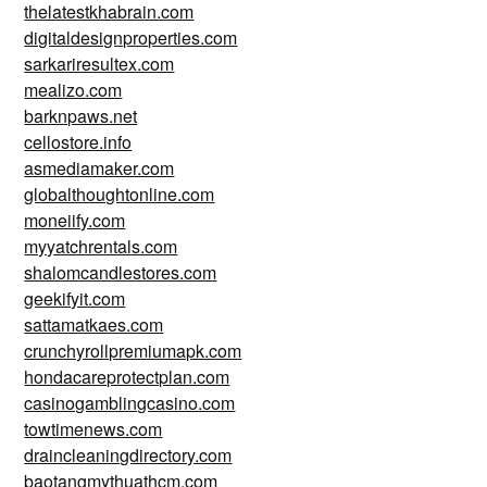
thelatestkhabrain.com
digitaldesignproperties.com
sarkariresultex.com
mealizo.com
barknpaws.net
cellostore.info
asmediamaker.com
globalthoughtonline.com
moneiify.com
myyatchrentals.com
shalomcandlestores.com
geekifyit.com
sattamatkaes.com
crunchyrollpremiumapk.com
hondacareprotectplan.com
casinogamblingcasino.com
towtimenews.com
draincleaningdirectory.com
baotangmythuathcm.com