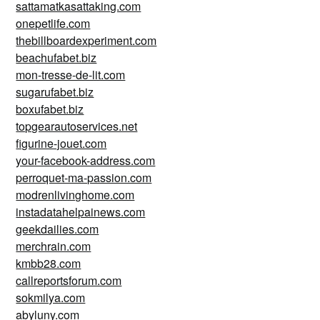
sattamatkasattaking.com
onepetlife.com
thebillboardexperiment.com
beachufabet.biz
mon-tresse-de-lit.com
sugarufabet.biz
boxufabet.biz
topgearautoservices.net
figurine-jouet.com
your-facebook-address.com
perroquet-ma-passion.com
modrenlivinghome.com
instadatahelpainews.com
geekdailies.com
merchrain.com
kmbb28.com
callreportsforum.com
sokmilya.com
abyluny.com