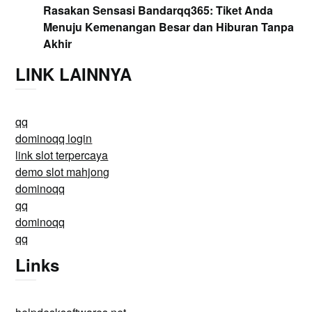
Rasakan Sensasi Bandarqq365: Tiket Anda
Menuju Kemenangan Besar dan Hiburan Tanpa
Akhir
LINK LAINNYA
qq
dominoqq login
link slot terpercaya
demo slot mahjong
dominoqq
qq
dominoqq
qq
Links