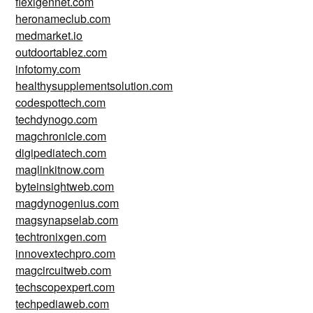
flexigennet.com
heronameclub.com
medmarket.io
outdoortablez.com
infotomy.com
healthysupplementsolution.com
codespottech.com
techdynogo.com
magchronicle.com
digipediatech.com
maglinkitnow.com
byteinsightweb.com
magdynogenius.com
magsynapselab.com
techtronixgen.com
innovextechpro.com
magcircuitweb.com
techscopexpert.com
techpediaweb.com