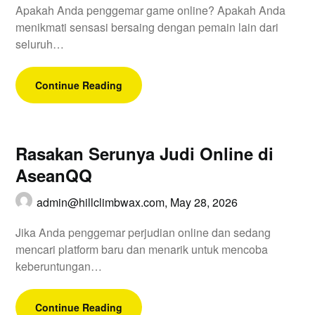
Apakah Anda penggemar game online? Apakah Anda
menikmati sensasi bersaing dengan pemain lain dari
seluruh…
Continue Reading
Rasakan Serunya Judi Online di
AseanQQ
admin@hillclimbwax.com
,
May 28, 2026
Jika Anda penggemar perjudian online dan sedang
mencari platform baru dan menarik untuk mencoba
keberuntungan…
Continue Reading