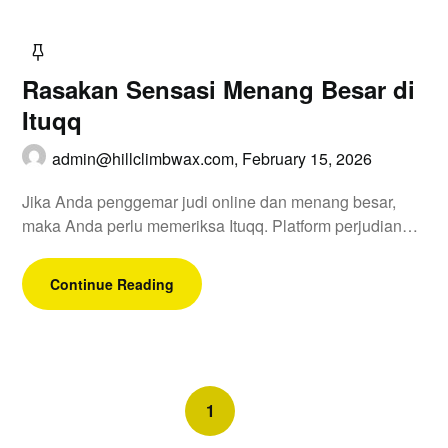
Rasakan Sensasi Menang Besar di
Ituqq
admin@hillclimbwax.com
,
February 15, 2026
Jika Anda penggemar judi online dan menang besar,
maka Anda perlu memeriksa Ituqq. Platform perjudian…
Continue Reading
1