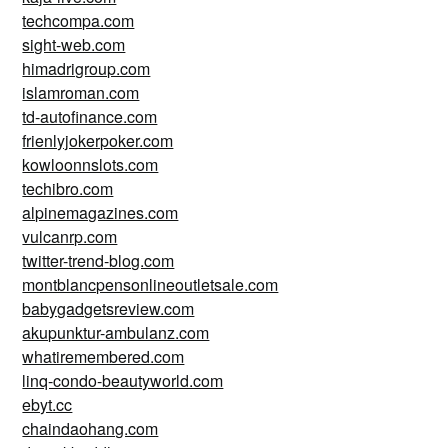
techcompa.com
sight-web.com
himadrigroup.com
islamroman.com
td-autofinance.com
frienlyjokerpoker.com
kowloonnslots.com
techibro.com
alpinemagazines.com
vulcanrp.com
twitter-trend-blog.com
montblancpensonlineoutletsale.com
babygadgetsreview.com
akupunktur-ambulanz.com
whatiremembered.com
linq-condo-beautyworld.com
ebyt.cc
chaindaohang.com