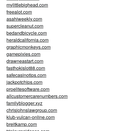
mylittlebighead.com
freealot.com
asahiweekly.com
supercleanut.com
bedandbicycle.com
heraldcalifornia.com
graphicmonkeys.com
gamepixies.com
drawneastart.com
fasthokislot88.com
safecasinotips.com
jackpotchips.com
proelitesoftware.com
allcustomercarenumbers.com
familyblogger.xyz
chrisjohnslawgroup.com
klub-vulcan-online.com
breitkamp.com