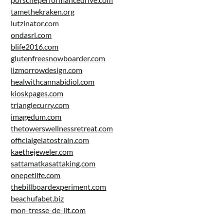
tamethekraken.org
lutzinator.com
ondasrl.com
blife2016.com
glutenfreesnowboarder.com
lizmorrowdesign.com
healwithcannabidiol.com
kioskpages.com
trianglecurry.com
imagedum.com
thetowerswellnessretreat.com
officialgelatostrain.com
kaethejeweler.com
sattamatkasattaking.com
onepetlife.com
thebillboardexperiment.com
beachufabet.biz
mon-tresse-de-lit.com