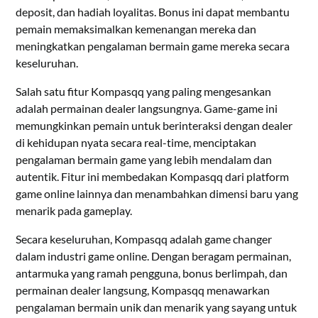
deposit, dan hadiah loyalitas. Bonus ini dapat membantu
pemain memaksimalkan kemenangan mereka dan
meningkatkan pengalaman bermain game mereka secara
keseluruhan.
Salah satu fitur Kompasqq yang paling mengesankan
adalah permainan dealer langsungnya. Game-game ini
memungkinkan pemain untuk berinteraksi dengan dealer
di kehidupan nyata secara real-time, menciptakan
pengalaman bermain game yang lebih mendalam dan
autentik. Fitur ini membedakan Kompasqq dari platform
game online lainnya dan menambahkan dimensi baru yang
menarik pada gameplay.
Secara keseluruhan, Kompasqq adalah game changer
dalam industri game online. Dengan beragam permainan,
antarmuka yang ramah pengguna, bonus berlimpah, dan
permainan dealer langsung, Kompasqq menawarkan
pengalaman bermain unik dan menarik yang sayang untuk