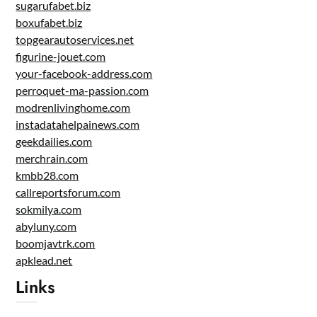
sugarufabet.biz
boxufabet.biz
topgearautoservices.net
figurine-jouet.com
your-facebook-address.com
perroquet-ma-passion.com
modrenlivinghome.com
instadatahelpainews.com
geekdailies.com
merchrain.com
kmbb28.com
callreportsforum.com
sokmilya.com
abyluny.com
boomjavtrk.com
apklead.net
Links