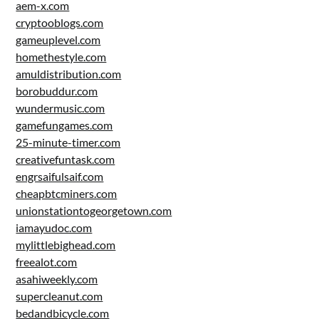
aem-x.com
cryptooblogs.com
gameuplevel.com
homethestyle.com
amuldistribution.com
borobuddur.com
wundermusic.com
gamefungames.com
25-minute-timer.com
creativefuntask.com
engrsaifulsaif.com
cheapbtcminers.com
unionstationtogeorgetown.com
iamayudoc.com
mylittlebighead.com
freealot.com
asahiweekly.com
supercleanut.com
bedandbicycle.com