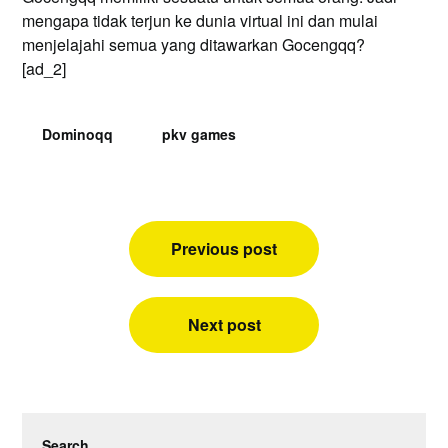
mengapa tidak terjun ke dunia virtual ini dan mulai
menjelajahi semua yang ditawarkan Gocengqq?
[ad_2]
Dominoqq
pkv games
Post
Previous post
navigation
Next post
Search