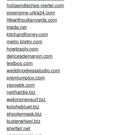
hollaendisches-viertel.com
proengine-ultra24.com
lifewithoutlanyards.com
traida.net
kitchandhoney.com
metro-bistro.com
howtosolv.com
delicesdemanon.com
testboo.com
weddingdressstudio.com
premiumplox.com
yayosbk.com
neilhardie.biz
webmoneysurf.biz
kolohebluet.biz
shootermask.biz
busterwheel.biz
shelfari.net