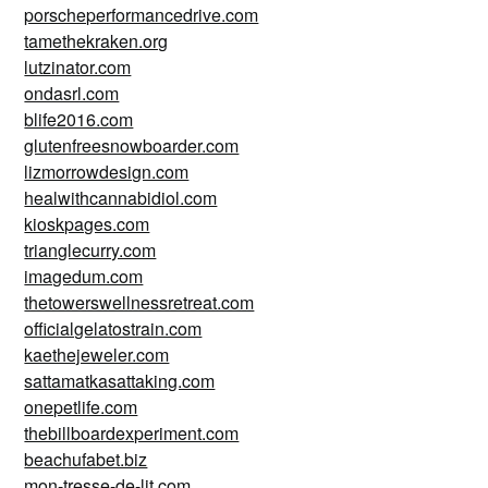
porscheperformancedrive.com
tamethekraken.org
lutzinator.com
ondasrl.com
blife2016.com
glutenfreesnowboarder.com
lizmorrowdesign.com
healwithcannabidiol.com
kioskpages.com
trianglecurry.com
imagedum.com
thetowerswellnessretreat.com
officialgelatostrain.com
kaethejeweler.com
sattamatkasattaking.com
onepetlife.com
thebillboardexperiment.com
beachufabet.biz
mon-tresse-de-lit.com