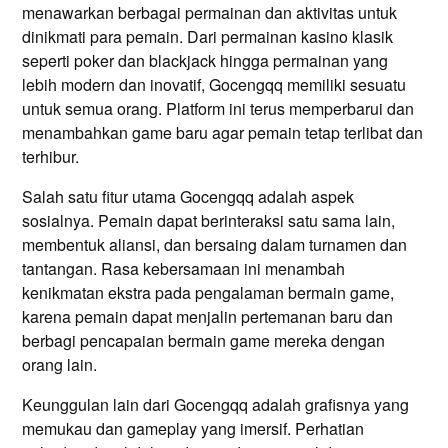
menawarkan berbagai permainan dan aktivitas untuk
dinikmati para pemain. Dari permainan kasino klasik
seperti poker dan blackjack hingga permainan yang
lebih modern dan inovatif, Gocengqq memiliki sesuatu
untuk semua orang. Platform ini terus memperbarui dan
menambahkan game baru agar pemain tetap terlibat dan
terhibur.
Salah satu fitur utama Gocengqq adalah aspek
sosialnya. Pemain dapat berinteraksi satu sama lain,
membentuk aliansi, dan bersaing dalam turnamen dan
tantangan. Rasa kebersamaan ini menambah
kenikmatan ekstra pada pengalaman bermain game,
karena pemain dapat menjalin pertemanan baru dan
berbagi pencapaian bermain game mereka dengan
orang lain.
Keunggulan lain dari Gocengqq adalah grafisnya yang
memukau dan gameplay yang imersif. Perhatian