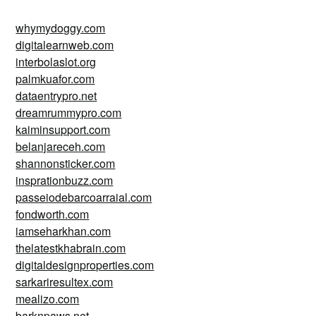
whymydoggy.com
digitalearnweb.com
interbolaslot.org
palmkuafor.com
dataentrypro.net
dreamrummypro.com
kaiminsupport.com
belanjareceh.com
shannonsticker.com
insprationbuzz.com
passeiodebarcoarraial.com
fondworth.com
iamseharkhan.com
thelatestkhabrain.com
digitaldesignproperties.com
sarkariresultex.com
mealizo.com
barknpaws.net