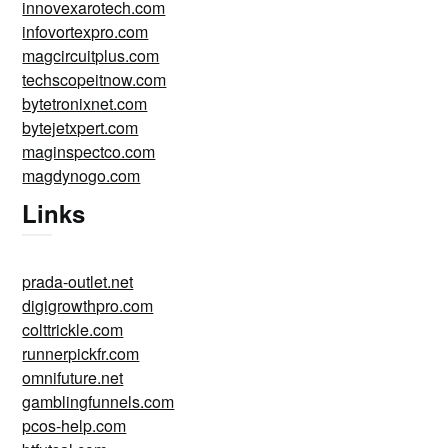
innovexarotech.com
infovortexpro.com
magcircuitplus.com
techscopeitnow.com
bytetronixnet.com
bytejetxpert.com
maginspectco.com
magdynogo.com
Links
prada-outlet.net
digigrowthpro.com
colttrickle.com
runnerpickfr.com
omnifuture.net
gamblingfunnels.com
pcos-help.com