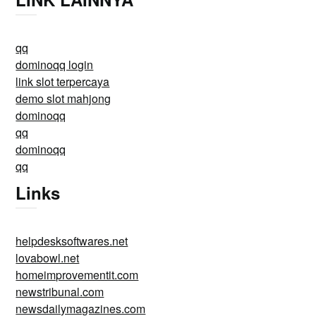
qq
dominoqq login
link slot terpercaya
demo slot mahjong
dominoqq
qq
dominoqq
qq
Links
helpdesksoftwares.net
lovabowl.net
homeimprovementit.com
newstribunal.com
newsdailymagazines.com