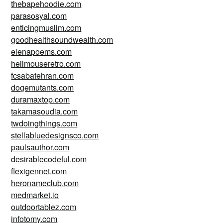
thebapehoodie.com
parasosyal.com
enticingmuslim.com
goodhealthsoundwealth.com
elenapoems.com
hellmouseretro.com
fcsabatehran.com
dogemutants.com
duramaxtop.com
takamasoudia.com
twdoingthings.com
stellabluedesignsco.com
paulsauthor.com
desirablecodeful.com
flexigennet.com
heronameclub.com
medmarket.io
outdoortablez.com
infotomy.com