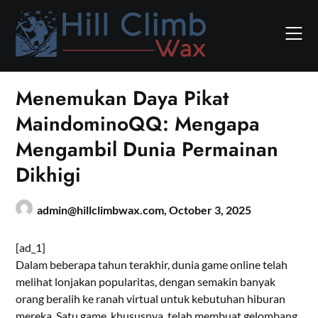
Skip
to
content
Menemukan Daya Pikat
MaindominoQQ: Mengapa
Mengambil Dunia Permainan
Dikhigi
admin@hillclimbwax.com
,
October 3, 2025
[ad_1]
Dalam beberapa tahun terakhir, dunia game online telah
melihat lonjakan popularitas, dengan semakin banyak
orang beralih ke ranah virtual untuk kebutuhan hiburan
mereka. Satu game, khususnya, telah membuat gelombang