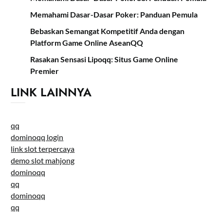
Memahami Dasar-Dasar Poker: Panduan Pemula
Bebaskan Semangat Kompetitif Anda dengan
Platform Game Online AseanQQ
Rasakan Sensasi Lipoqq: Situs Game Online
Premier
LINK LAINNYA
qq
dominoqq login
link slot terpercaya
demo slot mahjong
dominoqq
qq
dominoqq
qq