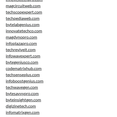
magcircuitweb.com
techscopexpert.com
techpediaweb.com
bytelabgenius.com
innovatetechco.com
magdynopro.com
infoplazapro.com
techreviveit.com
infowavexpert.com
bytegeniusco.com
codematrixhub.com
techsenseplus.com
infoboostgenius.com
techwavegen.com
bytesavvypro.com
byteinsightgen.com
digizinetech.com
infomatrixgen.com