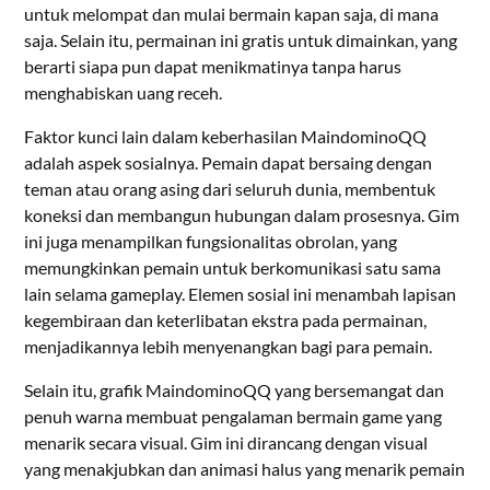
untuk melompat dan mulai bermain kapan saja, di mana
saja. Selain itu, permainan ini gratis untuk dimainkan, yang
berarti siapa pun dapat menikmatinya tanpa harus
menghabiskan uang receh.
Faktor kunci lain dalam keberhasilan MaindominoQQ
adalah aspek sosialnya. Pemain dapat bersaing dengan
teman atau orang asing dari seluruh dunia, membentuk
koneksi dan membangun hubungan dalam prosesnya. Gim
ini juga menampilkan fungsionalitas obrolan, yang
memungkinkan pemain untuk berkomunikasi satu sama
lain selama gameplay. Elemen sosial ini menambah lapisan
kegembiraan dan keterlibatan ekstra pada permainan,
menjadikannya lebih menyenangkan bagi para pemain.
Selain itu, grafik MaindominoQQ yang bersemangat dan
penuh warna membuat pengalaman bermain game yang
menarik secara visual. Gim ini dirancang dengan visual
yang menakjubkan dan animasi halus yang menarik pemain