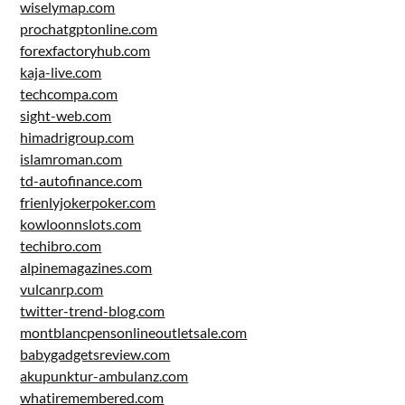
wiselymap.com
prochatgptonline.com
forexfactoryhub.com
kaja-live.com
techcompa.com
sight-web.com
himadrigroup.com
islamroman.com
td-autofinance.com
frienlyjokerpoker.com
kowloonnslots.com
techibro.com
alpinemagazines.com
vulcanrp.com
twitter-trend-blog.com
montblancpensonlineoutletsale.com
babygadgetsreview.com
akupunktur-ambulanz.com
whatiremembered.com