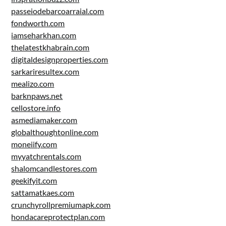
passeiodebarcoarraial.com
fondworth.com
iamseharkhan.com
thelatestkhabrain.com
digitaldesignproperties.com
sarkariresultex.com
mealizo.com
barknpaws.net
cellostore.info
asmediamaker.com
globalthoughtonline.com
moneiify.com
myyatchrentals.com
shalomcandlestores.com
geekifyit.com
sattamatkaes.com
crunchyrollpremiumapk.com
hondacareprotectplan.com