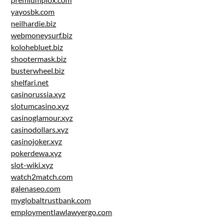
yayosbk.com
neilhardie.biz
webmoneysurf.biz
kolohebluet.biz
shootermask.biz
busterwheel.biz
shelfari.net
casinorussia.xyz
slotumcasino.xyz
casinoglamour.xyz
casinodollars.xyz
casinojoker.xyz
pokerdewa.xyz
slot-wiki.xyz
watch2match.com
galenaseo.com
myglobaltrustbank.com
employmentlawlawyergo.com