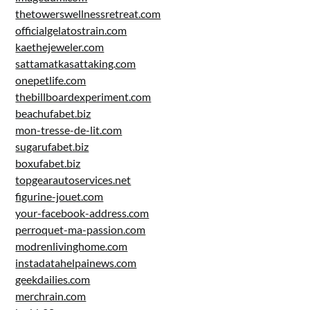
thetowerswellnessretreat.com
officialgelatostrain.com
kaethejeweler.com
sattamatkasattaking.com
onepetlife.com
thebillboardexperiment.com
beachufabet.biz
mon-tresse-de-lit.com
sugarufabet.biz
boxufabet.biz
topgearautoservices.net
figurine-jouet.com
your-facebook-address.com
perroquet-ma-passion.com
modrenlivinghome.com
instadatahelpainews.com
geekdailies.com
merchrain.com