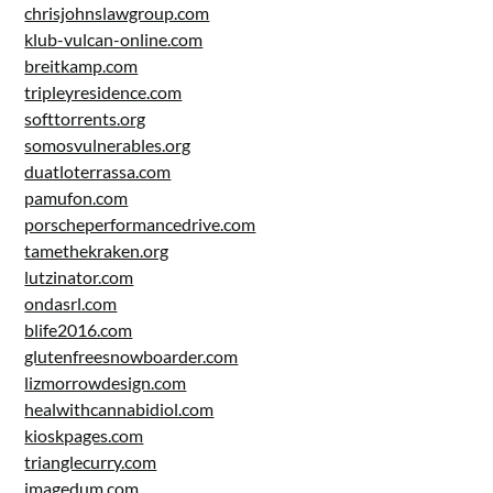
chrisjohnslawgroup.com
klub-vulcan-online.com
breitkamp.com
tripleyresidence.com
softtorrents.org
somosvulnerables.org
duatloterrassa.com
pamufon.com
porscheperformancedrive.com
tamethekraken.org
lutzinator.com
ondasrl.com
blife2016.com
glutenfreesnowboarder.com
lizmorrowdesign.com
healwithcannabidiol.com
kioskpages.com
trianglecurry.com
imagedum.com