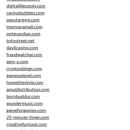
digitallifeopoly.com
casinobubbles.com
seputargym.com
impiyanamall.com
optguardian.com
totostreet.net
davilcasino.com
fraudwatchai.com
aem-x.com
cryptooblogs.com
gameuplevel.com
homethestyle.com
amuldistribution.com
borobuddur.com
wundermusic.com
gamefungames.com
25-minute-timer.com
creativefuntask.com