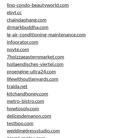
linq-condo-beautyworld.com
ebyt.cc
chaindaohang.com
drmarkbuddha.com
lg-air-conditioning-maintenance.com
infoorator.com
novte.com
7hpizzaeasternmarket.com
hollaendisches-viertel.com
proengine-ultra24.com
lifewithoutlanyards.com
traida.net
kitchandhoney.com
metro-bistro.com
howtosolv.com
delicesdemanon.com
testboo.com
weddingdressstudio.com
premiumplox.com