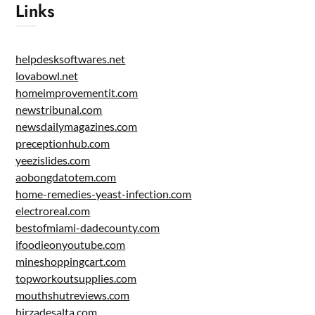
Links
helpdesksoftwares.net
lovabowl.net
homeimprovementit.com
newstribunal.com
newsdailymagazines.com
preceptionhub.com
yeezislides.com
aobongdatotem.com
home-remedies-yeast-infection.com
electroreal.com
bestofmiami-dadecounty.com
ifoodieonyoutube.com
mineshoppingcart.com
topworkoutsupplies.com
mouthshutreviews.com
hirzadesalta.com