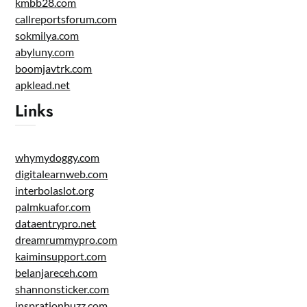
kmbb28.com
callreportsforum.com
sokmilya.com
abyluny.com
boomjavtrk.com
apklead.net
Links
whymydoggy.com
digitalearnweb.com
interbolaslot.org
palmkuafor.com
dataentrypro.net
dreamrummypro.com
kaiminsupport.com
belanjareceh.com
shannonsticker.com
insprationbuzz.com