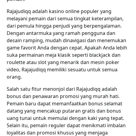
Rajajudiqq adalah kasino online populer yang
melayani pemain dari semua tingkat keterampilan,
dari pemula hingga penjudi yang berpengalaman.
Dengan antarmuka yang ramah pengguna dan
desain ramping, mudah dinavigasi dan menemukan
game favorit Anda dengan cepat. Apakah Anda lebih
suka permainan meja klasik seperti blackjack dan
roulette atau slot yang menarik dan mesin poker
video, Rajajudiqq memiliki sesuatu untuk semua
orang.
Salah satu fitur menonjol dari Rajajudiqq adalah
bonus dan penawaran promosi yang murah hati.
Pemain baru dapat memanfaatkan bonus selamat
datang yang mencakup putaran gratis dan bonus
uang tunai untuk memulai dengan kaki yang tepat.
Selain itu, pemain reguler dapat menikmati imbalan
loyalitas dan promosi khusus yang menjaga