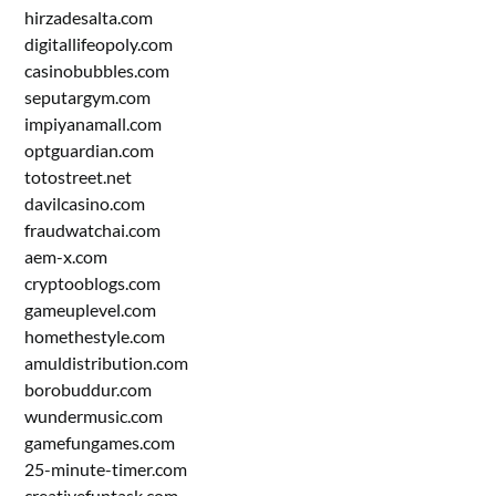
hirzadesalta.com
digitallifeopoly.com
casinobubbles.com
seputargym.com
impiyanamall.com
optguardian.com
totostreet.net
davilcasino.com
fraudwatchai.com
aem-x.com
cryptooblogs.com
gameuplevel.com
homethestyle.com
amuldistribution.com
borobuddur.com
wundermusic.com
gamefungames.com
25-minute-timer.com
creativefuntask.com