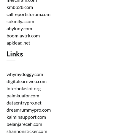
kmbb28.com
callreportsforum.com
sokmilya.com
abyluny.com
boomjavtrk.com
apklead.net
Links
whymydoggy.com
digitalearnweb.com
interbolaslot.org
palmkuafor.com
dataentrypro.net
dreamrummypro.com
kaiminsupport.com
belanjareceh.com
shannonsticker.com