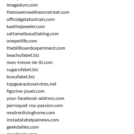
imagedum.com
thetowerswellnessretreat.com
officialgelatostrain.com
kaethejeweler.com
sattamatkasattaking.com
onepetlife.com
thebillboardexperiment.com
beachufabet.biz
mon-tresse-de-lit.com
sugarufabet.biz
boxufabet.biz
topgearautoservices.net
figurine-jouet.com
your-facebook-address.com
perroquet-ma-passion.com
modrenlivinghome.com
instadatahelpainews.com
geekdailies.com
merchrain.com