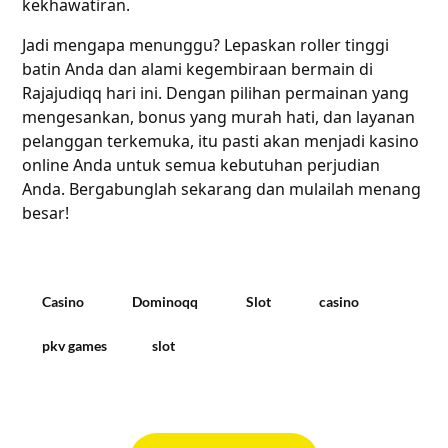
kekhawatiran.
Jadi mengapa menunggu? Lepaskan roller tinggi
batin Anda dan alami kegembiraan bermain di
Rajajudiqq hari ini. Dengan pilihan permainan yang
mengesankan, bonus yang murah hati, dan layanan
pelanggan terkemuka, itu pasti akan menjadi kasino
online Anda untuk semua kebutuhan perjudian
Anda. Bergabunglah sekarang dan mulailah menang
besar!
Casino
Dominoqq
Slot
casino
pkv games
slot
Post