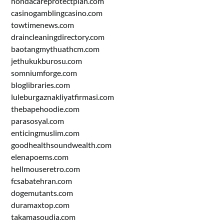
hondacareprotectplan.com
casinogamblingcasino.com
towtimenews.com
draincleaningdirectory.com
baotangmythuathcm.com
jethukukburosu.com
somniumforge.com
bloglibraries.com
luleburgaznakliyatfirmasi.com
thebapehoodie.com
parasosyal.com
enticingmuslim.com
goodhealthsoundwealth.com
elenapoems.com
hellmouseretro.com
fcsabatehran.com
dogemutants.com
duramaxtop.com
takamasoudia.com