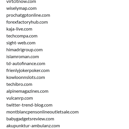
virtcitnow.com
wiselymap.com
prochatgptonline.com
forexfactoryhub.com
kaja-live.com
techcompa.com
sight-web.com
himadrigroup.com
islamroman.com
td-autofinance.com
frienlyjokerpoker.com
kowloonnslots.com
techibro.com
alpinemagazines.com
vulcanrp.com
twitter-trend-blog.com
montblancpensonlineoutletsale.com
babygadgetsreview.com
akupunktur-ambulanz.com