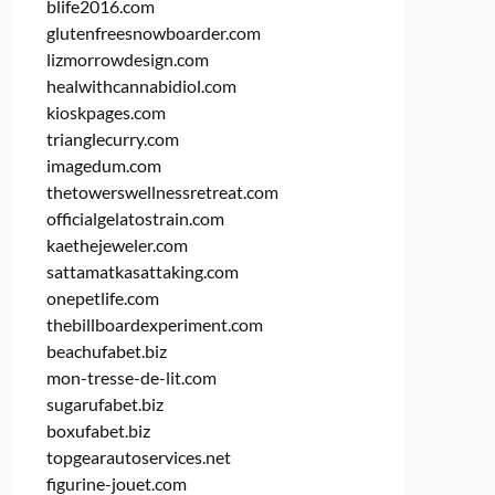
blife2016.com
glutenfreesnowboarder.com
lizmorrowdesign.com
healwithcannabidiol.com
kioskpages.com
trianglecurry.com
imagedum.com
thetowerswellnessretreat.com
officialgelatostrain.com
kaethejeweler.com
sattamatkasattaking.com
onepetlife.com
thebillboardexperiment.com
beachufabet.biz
mon-tresse-de-lit.com
sugarufabet.biz
boxufabet.biz
topgearautoservices.net
figurine-jouet.com