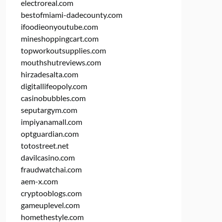
electroreal.com
bestofmiami-dadecounty.com
ifoodieonyoutube.com
mineshoppingcart.com
topworkoutsupplies.com
mouthshutreviews.com
hirzadesalta.com
digitallifeopoly.com
casinobubbles.com
seputargym.com
impiyanamall.com
optguardian.com
totostreet.net
davilcasino.com
fraudwatchai.com
aem-x.com
cryptooblogs.com
gameuplevel.com
homethestyle.com