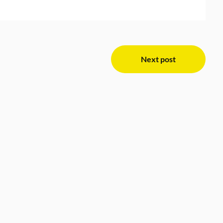
Next post