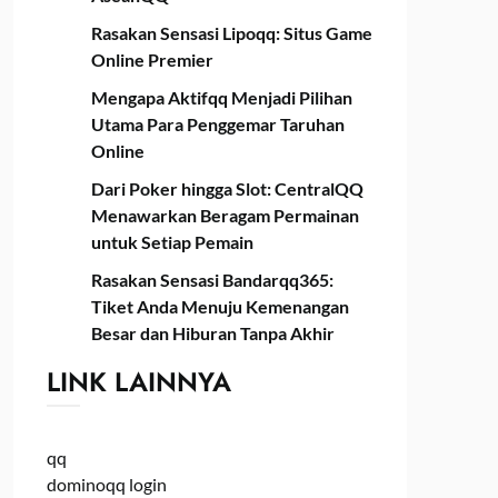
Rasakan Sensasi Lipoqq: Situs Game
Online Premier
Mengapa Aktifqq Menjadi Pilihan
Utama Para Penggemar Taruhan
Online
Dari Poker hingga Slot: CentralQQ
Menawarkan Beragam Permainan
untuk Setiap Pemain
Rasakan Sensasi Bandarqq365:
Tiket Anda Menuju Kemenangan
Besar dan Hiburan Tanpa Akhir
LINK LAINNYA
qq
dominoqq login