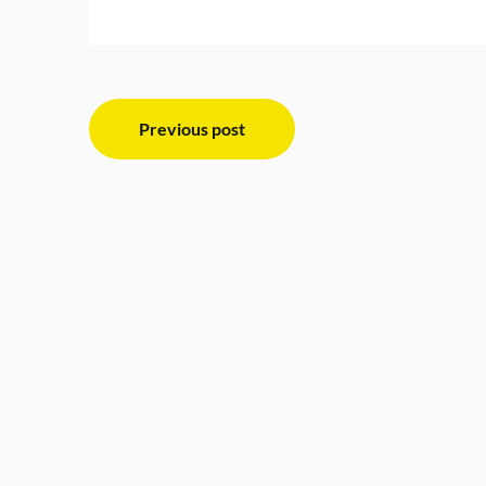
Post
Previous post
navigation