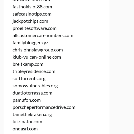
fasthokislot88.com
safecasinotips.com
jackpotchips.com
proelitesoftware.com
allcustomercarenumbers.com
familyblogger.xyz
chrisjohnslawgroup.com
klub-vulcan-online.com
breitkamp.com
tripleyresidence.com
softtorrents.org
somosvulnerables.org
duatloterrassa.com
pamufon.com
porscheperformancedrive.com
tamethekraken.org
lutzinator.com
ondasrl.com