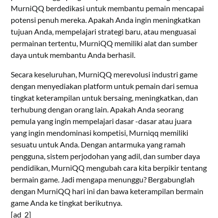
MurniQQ berdedikasi untuk membantu pemain mencapai
potensi penuh mereka. Apakah Anda ingin meningkatkan
tujuan Anda, mempelajari strategi baru, atau menguasai
permainan tertentu, MurniQQ memiliki alat dan sumber
daya untuk membantu Anda berhasil.
Secara keseluruhan, MurniQQ merevolusi industri game
dengan menyediakan platform untuk pemain dari semua
tingkat keterampilan untuk bersaing, meningkatkan, dan
terhubung dengan orang lain. Apakah Anda seorang
pemula yang ingin mempelajari dasar -dasar atau juara
yang ingin mendominasi kompetisi, Murniqq memiliki
sesuatu untuk Anda. Dengan antarmuka yang ramah
pengguna, sistem perjodohan yang adil, dan sumber daya
pendidikan, MurniQQ mengubah cara kita berpikir tentang
bermain game. Jadi mengapa menunggu? Bergabunglah
dengan MurniQQ hari ini dan bawa keterampilan bermain
game Anda ke tingkat berikutnya.
[ad_2]