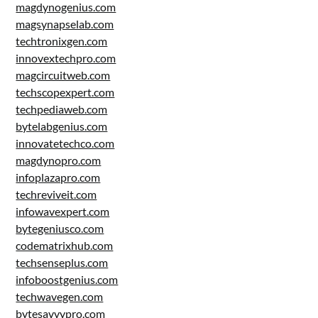
magdynogenius.com
magsynapselab.com
techtronixgen.com
innovextechpro.com
magcircuitweb.com
techscopexpert.com
techpediaweb.com
bytelabgenius.com
innovatetechco.com
magdynopro.com
infoplazapro.com
techreviveit.com
infowavexpert.com
bytegeniusco.com
codematrixhub.com
techsenseplus.com
infoboostgenius.com
techwavegen.com
bytesavvypro.com