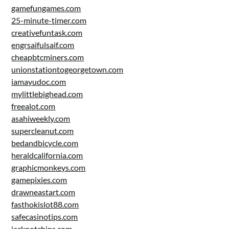
gamefungames.com
25-minute-timer.com
creativefuntask.com
engrsaifulsaif.com
cheapbtcminers.com
unionstationtogeorgetown.com
iamayudoc.com
mylittlebighead.com
freealot.com
asahiweekly.com
supercleanut.com
bedandbicycle.com
heraldcalifornia.com
graphicmonkeys.com
gamepixies.com
drawneastart.com
fasthokislot88.com
safecasinotips.com
jackpotchips.com