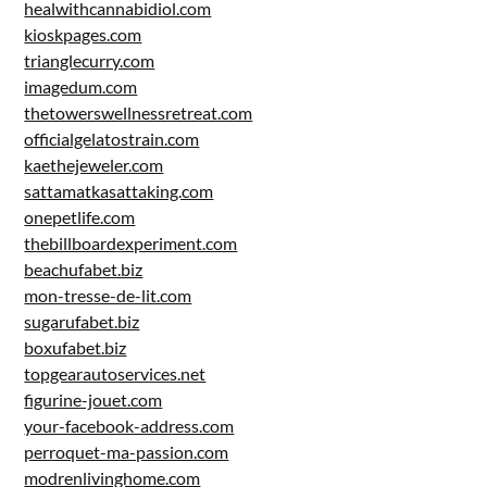
healwithcannabidiol.com
kioskpages.com
trianglecurry.com
imagedum.com
thetowerswellnessretreat.com
officialgelatostrain.com
kaethejeweler.com
sattamatkasattaking.com
onepetlife.com
thebillboardexperiment.com
beachufabet.biz
mon-tresse-de-lit.com
sugarufabet.biz
boxufabet.biz
topgearautoservices.net
figurine-jouet.com
your-facebook-address.com
perroquet-ma-passion.com
modrenlivinghome.com