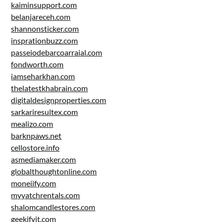
kaiminsupport.com
belanjareceh.com
shannonsticker.com
insprationbuzz.com
passeiodebarcoarraial.com
fondworth.com
iamseharkhan.com
thelatestkhabrain.com
digitaldesignproperties.com
sarkariresultex.com
mealizo.com
barknpaws.net
cellostore.info
asmediamaker.com
globalthoughtonline.com
moneiify.com
myyatchrentals.com
shalomcandlestores.com
geekifyit.com