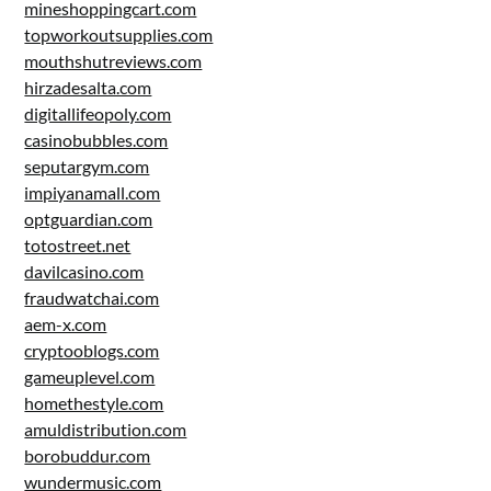
mineshoppingcart.com
topworkoutsupplies.com
mouthshutreviews.com
hirzadesalta.com
digitallifeopoly.com
casinobubbles.com
seputargym.com
impiyanamall.com
optguardian.com
totostreet.net
davilcasino.com
fraudwatchai.com
aem-x.com
cryptooblogs.com
gameuplevel.com
homethestyle.com
amuldistribution.com
borobuddur.com
wundermusic.com