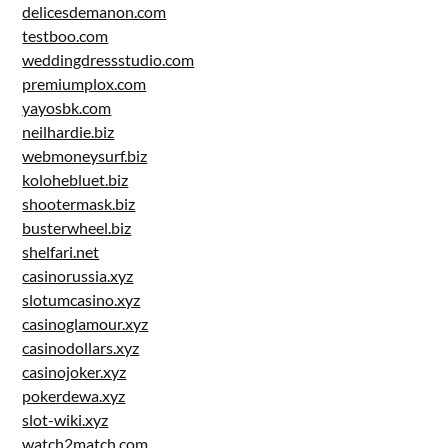
delicesdemanon.com
testboo.com
weddingdressstudio.com
premiumplox.com
yayosbk.com
neilhardie.biz
webmoneysurf.biz
kolohebluet.biz
shootermask.biz
busterwheel.biz
shelfari.net
casinorussia.xyz
slotumcasino.xyz
casinoglamour.xyz
casinodollars.xyz
casinojoker.xyz
pokerdewa.xyz
slot-wiki.xyz
watch2match.com