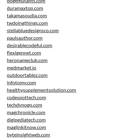
dogemutants.com
duramaxtop.com
takamasoudia.com
twdoingthings.com
stellabluedesignsco.com
paulsauthor.com
desirablecodeful.com
flexigennet.com
heronameclub.com
medmarket.io
outdoortablez.com
infotomy.com
healthysupplementsolution.com
codespottech.com
techdynogo.com
magchronicle.com
digipediatech.com
maglinkitnow.com
byteinsightweb.com