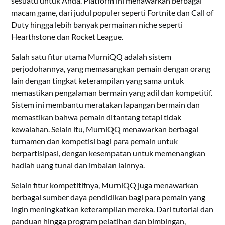
sesuatu untuk Anda. Platform ini menawarkan berbagai
macam game, dari judul populer seperti Fortnite dan Call of
Duty hingga lebih banyak permainan niche seperti
Hearthstone dan Rocket League.
Salah satu fitur utama MurniQQ adalah sistem
perjodohannya, yang memasangkan pemain dengan orang
lain dengan tingkat keterampilan yang sama untuk
memastikan pengalaman bermain yang adil dan kompetitif.
Sistem ini membantu meratakan lapangan bermain dan
memastikan bahwa pemain ditantang tetapi tidak
kewalahan. Selain itu, MurniQQ menawarkan berbagai
turnamen dan kompetisi bagi para pemain untuk
berpartisipasi, dengan kesempatan untuk memenangkan
hadiah uang tunai dan imbalan lainnya.
Selain fitur kompetitifnya, MurniQQ juga menawarkan
berbagai sumber daya pendidikan bagi para pemain yang
ingin meningkatkan keterampilan mereka. Dari tutorial dan
panduan hingga program pelatihan dan bimbingan,