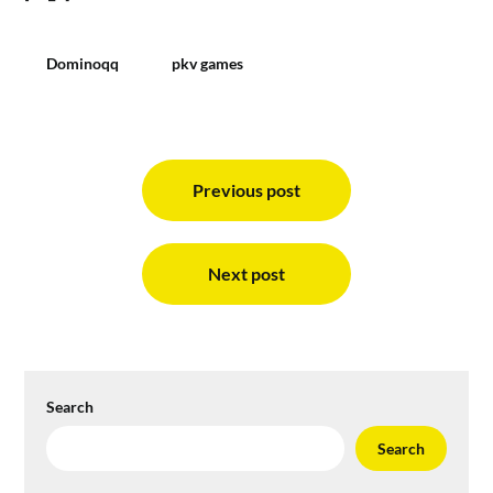
Dominoqq
pkv games
Post
navigation
Previous post
Next post
Search
Search