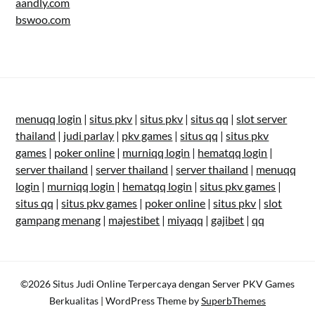
aandly.com
bswoo.com
menuqq login
|
situs pkv
|
situs pkv
|
situs qq
|
slot server
thailand
|
judi parlay
|
pkv games
|
situs qq
|
situs pkv
games
|
poker online
|
murniqq login
|
hematqq login
|
server thailand
|
server thailand
|
server thailand
|
menuqq
login
|
murniqq login
|
hematqq login
|
situs pkv games
|
situs qq
|
situs pkv games
|
poker online
|
situs pkv
|
slot
gampang menang
|
majestibet
|
miyaqq
|
gajibet
|
qq
©2026 Situs Judi Online Terpercaya dengan Server PKV Games
Berkualitas
| WordPress Theme by
SuperbThemes