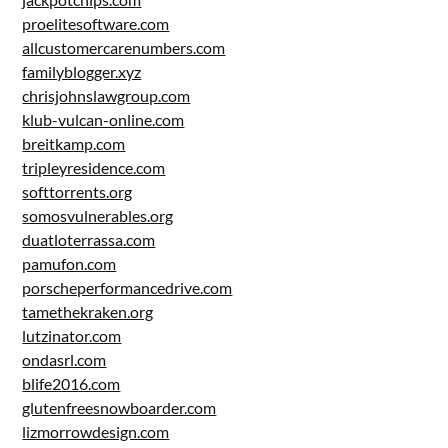
proelitesoftware.com
allcustomercarenumbers.com
familyblogger.xyz
chrisjohnslawgroup.com
klub-vulcan-online.com
breitkamp.com
tripleyresidence.com
softtorrents.org
somosvulnerables.org
duatloterrassa.com
pamufon.com
porscheperformancedrive.com
tamethekraken.org
lutzinator.com
ondasrl.com
blife2016.com
glutenfreesnowboarder.com
lizmorrowdesign.com