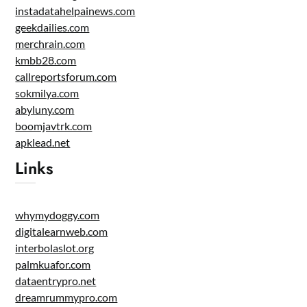
instadatahelpainews.com
geekdailies.com
merchrain.com
kmbb28.com
callreportsforum.com
sokmilya.com
abyluny.com
boomjavtrk.com
apklead.net
Links
whymydoggy.com
digitalearnweb.com
interbolaslot.org
palmkuafor.com
dataentrypro.net
dreamrummypro.com